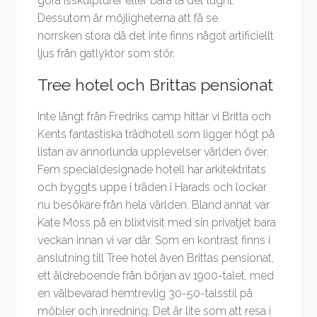
göra isskulpturer eller bara ta det lugnt.
Dessutom är möjligheterna att få se
norrsken stora då det inte finns något artificiellt
ljus från gatlyktor som stör.
Tree hotel och Brittas pensionat
Inte långt från Fredriks camp hittar vi Britta och
Kents fantastiska trädhotell som ligger högt på
listan av annorlunda upplevelser världen över.
Fem specialdesignade hotell har arkitektritats
och byggts uppe i träden i Harads och lockar
nu besökare från hela världen. Bland annat var
Kate Moss på en blixtvisit med sin privatjet bara
veckan innan vi var där. Som en kontrast finns i
anslutning till Tree hotel även Brittas pensionat,
ett äldreboende från början av 1900-talet, med
en välbevarad hemtrevlig 30-50-talsstil på
möbler och inredning. Det är lite som att resa i