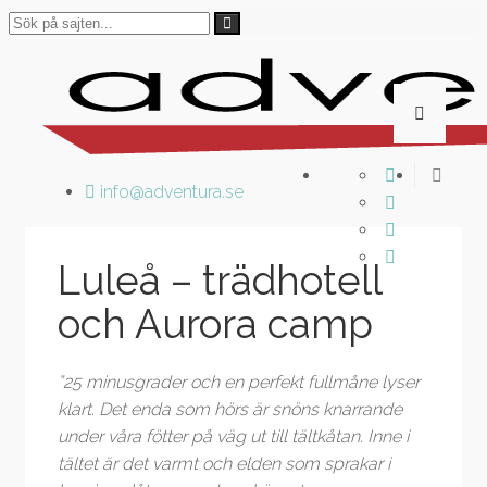
info@adventura.se
Luleå – trädhotell
och Aurora camp
”25 minusgrader och en perfekt fullmåne lyser
klart. Det enda som hörs är snöns knarrande
under våra fötter på väg ut till tältkåtan.
Inne i
tältet är det varmt och elden som sprakar i