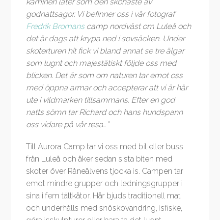
kaminen låter som den skönaste av
godnattsagor.
V
i befinner oss i vår fotograf
Fredrik Bromans
camp nordväst om Luleå och
d
et är dags att krypa ned i sovsäcken
.
Under
skoterturen hit fick vi bland annat se tre älgar
som lugnt och majestätiskt följde oss med
blicken. Det är som om naturen tar emot oss
med öppna armar och accepterar att vi är här
ute i vildmarken tillsammans.
Efter en god
natts sömn tar Richard och hans hundspann
oss vidare på vår resa…”
Till Aurora Camp tar vi oss med bil eller buss
från Luleå och åker sedan sista biten med
skoter över Råneälvens tjocka is. Campen tar
emot mindre grupper och ledningsgrupper i
sina i fem tältkåtor. Här bjuds traditionell mat
och underhålls med snöskovandring, isfiske,