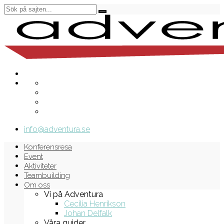
info@adventura.se
Konferensresa
Event
Aktiviteter
Teambuilding
Om oss
Vi på Adventura
Cecilia Henrikson
Johan Delfalk
Våra guider