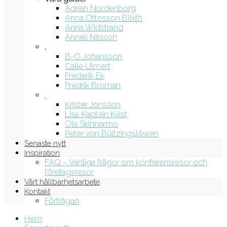
Adrian Nordenborg
Anna Ottosson Blixth
Anna Widstrand
Anneli Nilsson
.
B-O Johansson
Calle Ulmert
Frederik Ek
Fredrik Broman
.
Krister Jonsson
Lisa Kaptein Kvist
Ola Skinnarmo
Peter von Bültzingslöwen
Senaste nytt
Inspiration
FAQ – Vanliga frågor om konferensresor och
företagsresor
Vårt hållbarhetsarbete
Kontakt
Förfrågan
Hem