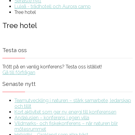
Senaste nytt
Luleå - trädhotell och Aurora camp
Tree hotel
Tree hotel
Testa oss
Trött på en vanlig konferens? Testa oss istället!
Gå till förfrågan
Senaste nytt
Teamutveckling i naturen – stärk samarbete, ledarskap
och tillit
Kort aktivitet som ger ny energi till konferensen
Andalusien – konferens i egen villa
Vildmarks- och fiskekonferens – när naturen blir
mötesrummet
Halkidiki – Grekland som allra bäst