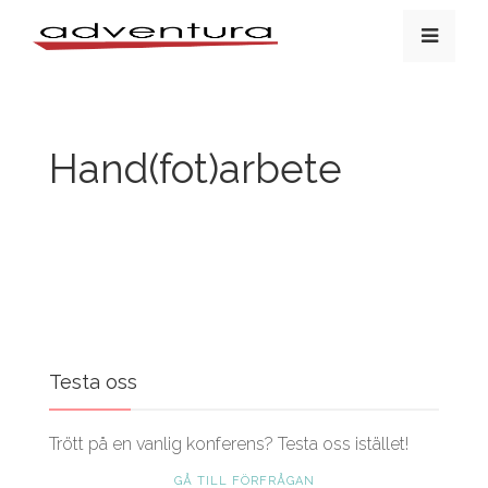
Hand(fot)arbete
Testa oss
Trött på en vanlig konferens? Testa oss istället!
GÅ TILL FÖRFRÅGAN