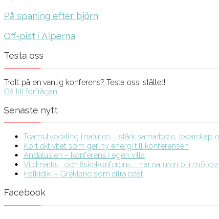
På spaning efter björn
Off-pist i Alperna
Testa oss
Trött på en vanlig konferens? Testa oss istället!
Gå till förfrågan
Senaste nytt
Teamutveckling i naturen – stärk samarbete, ledarskap och
Kort aktivitet som ger ny energi till konferensen
Andalusien – konferens i egen villa
Vildmarks- och fiskekonferens – när naturen blir möte
Halkidiki – Grekland som allra bäst
Facebook