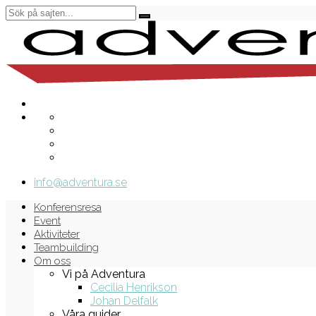
info@adventura.se
Konferensresa
Event
Aktiviteter
Teambuilding
Om oss
Vi på Adventura
Cecilia Henrikson
Johan Delfalk
Våra guider