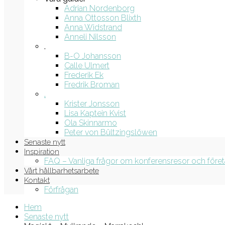
Adrian Nordenborg
Anna Ottosson Blixth
Anna Widstrand
Anneli Nilsson
.
B-O Johansson
Calle Ulmert
Frederik Ek
Fredrik Broman
.
Krister Jonsson
Lisa Kaptein Kvist
Ola Skinnarmo
Peter von Bültzingslöwen
Senaste nytt
Inspiration
FAQ – Vanliga frågor om konferensresor och före
Vårt hållbarhetsarbete
Kontakt
Förfrågan
Hem
Senaste nytt