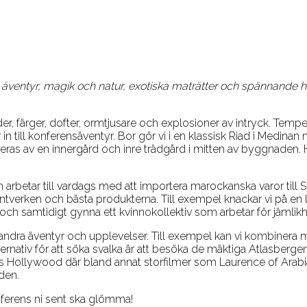
igt äventyr, magik och natur, exotiska maträtter och spännande 
er, färger, dofter, ormtjusare och explosioner av intryck. Tem
n till konferensäventyr. Bor gör vi i en klassisk Riad i Medinan 
as av en innergård och inre trädgård i mitten av byggnaden. H
h arbetar till vardags med att importera marockanska varor ti
hantverken och bästa produkterna. Till exempel knackar vi på en l
och samtidigt gynna ett kvinnokollektiv som arbetar för jämlikhe
ndra äventyr och upplevelser. Till exempel kan vi kombinera m
ternativ för att söka svalka är att besöka de mäktiga Atlasberg
s Hollywood där bland annat storfilmer som Laurence of Arabia
den.
konferens ni sent ska glömma!