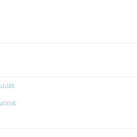
 tillit
srummet