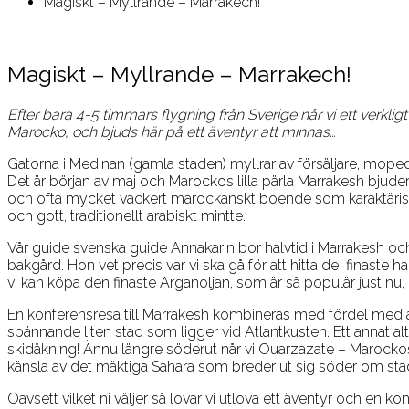
Magiskt – Myllrande – Marrakech!
Magiskt – Myllrande – Marrakech!
Efter bara 4-5 timmars flygning från Sverige når vi ett verkl
Marocko, och bjuds här på ett äventyr att minnas…
Gatorna i Medinan (gamla staden) myllrar av försäljare, moped
Det är början av maj och Marockos lilla pärla Marrakesh bjuder i
och ofta mycket vackert marockanskt boende som karaktäriser
och gott, traditionellt arabiskt mintte.
Vår guide svenska guide Annakarin bor halvtid i Marrakesh oc
bakgård. Hon vet precis var vi ska gå för att hitta de finaste 
vi kan köpa den finaste Arganoljan, som är så populär just nu, 
En konferensresa till Marrakesh kombineras med fördel med a
spännande liten stad som ligger vid Atlantkusten. Ett annat al
skidåkning! Ännu längre söderut når vi Ouarzazate – Marocko
känsla av det mäktiga Sahara som breder ut sig söder om sta
Oavsett vilket ni väljer så lovar vi utlova ett äventyr och en 