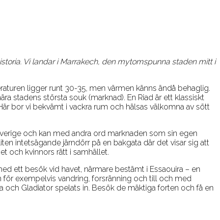
historia. Vi landar i Marrakech, den mytomspunna staden mitt i
peraturen ligger runt 30-35, men värmen känns ändå behaglig.
nära stadens största souk (marknad). En Riad är ett klassiskt
är bor vi bekvämt i vackra rum och hälsas välkomna av sött
ll Sverige och kan med andra ord marknaden som sin egen
iten intetsägande järndörr på en bakgata där det visar sig att
t och kvinnors rätt i samhället.
ed ett besök vid havet, närmare bestämt i Essaouira – en
en för exempelvis vandring, forsränning och till och med
 och Gladiator spelats in. Besök de mäktiga forten och få en