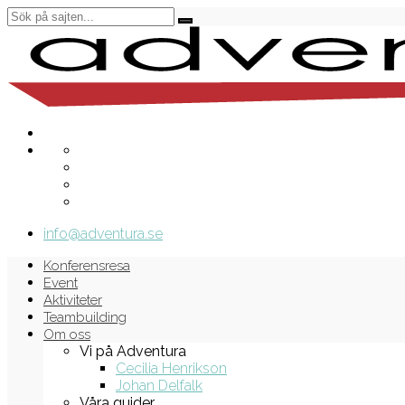
info@adventura.se
Konferensresa
Event
Aktiviteter
Teambuilding
Om oss
Vi på Adventura
Cecilia Henrikson
Johan Delfalk
Våra guider