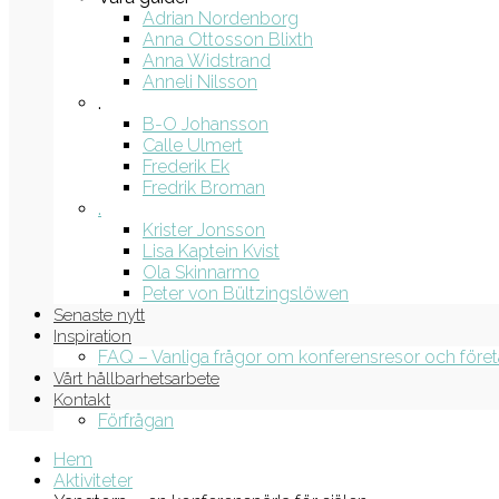
Adrian Nordenborg
Anna Ottosson Blixth
Anna Widstrand
Anneli Nilsson
.
B-O Johansson
Calle Ulmert
Frederik Ek
Fredrik Broman
.
Krister Jonsson
Lisa Kaptein Kvist
Ola Skinnarmo
Peter von Bültzingslöwen
Senaste nytt
Inspiration
FAQ – Vanliga frågor om konferensresor och före
Vårt hållbarhetsarbete
Kontakt
Förfrågan
Hem
Aktiviteter