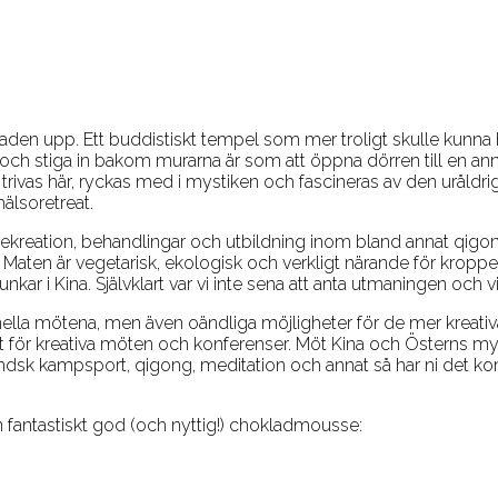
n
 upp. Ett buddistiskt tempel som mer troligt skulle kunna hitt
och stiga in bakom murarna är som att öppna dörren till en ann
tt trivas här, ryckas med i mystiken och fascineras av den uråldr
älsoretreat.
n, rekreation, behandlingar och utbildning inom bland annat qigon
aten är vegetarisk, ekologisk och verkligt närande för kroppen
kar i Kina. Självklart var vi inte sena att anta utmaningen och 
lla mötena, men även oändliga möjligheter för de mer kreativa
kt för kreativa möten och konferenser. Möt Kina och Österns mys
sk kampsport, qigong, meditation och annat så har ni det kom
n fantastiskt god (och nyttig!) chokladmousse: