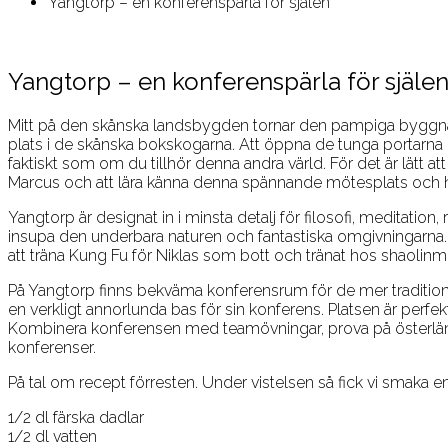
Yangtorp – en konferenspärla för själen
Yangtorp – en konferenspärla för själe
Mitt på den skånska landsbygden tornar den pampiga byggnaden
plats i de skånska bokskogarna. Att öppna de tunga portarna 
faktiskt som om du tillhör denna andra värld. För det är lätt a
Marcus och att lära känna denna spännande mötesplats och h
Yangtorp är designat in i minsta detalj för filosofi, meditatio
insupa den underbara naturen och fantastiska omgivningarna. M
att träna Kung Fu för Niklas som bott och tränat hos shaolinmun
På Yangtorp finns bekväma konferensrum för de mer traditione
en verkligt annorlunda bas för sin konferens. Platsen är perfe
Kombinera konferensen med teamövningar, prova på österländ
konferenser.
På tal om recept förresten. Under vistelsen så fick vi smaka e
1/2 dl färska dadlar
1/2 dl vatten