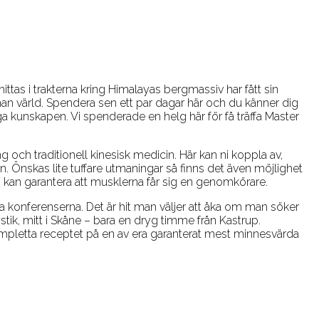
as i trakterna kring Himalayas bergmassiv har fått sin
an värld. Spendera sen ett par dagar här och du känner dig
iga kunskapen. Vi spenderade en helg här för få träffa Master
g och traditionell kinesisk medicin. Här kan ni koppla av,
. Önskas lite tuffare utmaningar så finns det även möjlighet
vi kan garantera att musklerna får sig en genomkörare.
 konferenserna. Det är hit man väljer att åka om man söker
tik, mitt i Skåne – bara en dryg timme från Kastrup.
pletta receptet på en av era garanterat mest minnesvärda