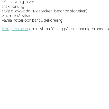
1/2 tsk vaniljpulver
1 tsk honung
1 1/2 dl avokado (1-2 stycken, beror på storleken)
2-4 msk rå kakao
valfria nötter och bär till dekorering
Hör gärna av er
om ni vill ha förslag på en sannerligen annorl