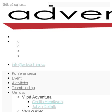
info@adventura.se
Konferensresa
Event
Aktiviteter
Teambuilding
Om oss
Vi på Adventura
Cecilia Henrikson
Johan Delfalk
Våra guider