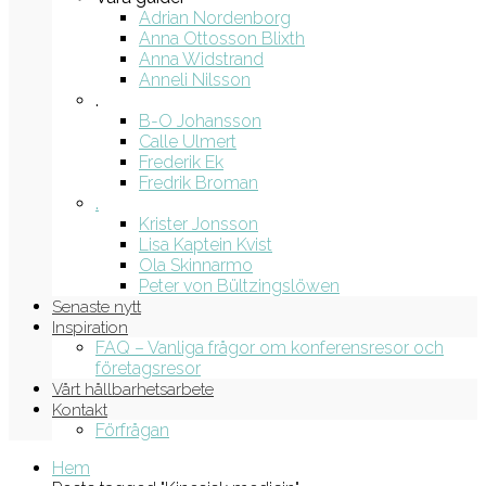
Adrian Nordenborg
Anna Ottosson Blixth
Anna Widstrand
Anneli Nilsson
.
B-O Johansson
Calle Ulmert
Frederik Ek
Fredrik Broman
.
Krister Jonsson
Lisa Kaptein Kvist
Ola Skinnarmo
Peter von Bültzingslöwen
Senaste nytt
Inspiration
FAQ – Vanliga frågor om konferensresor och
företagsresor
Vårt hållbarhetsarbete
Kontakt
Förfrågan
Hem