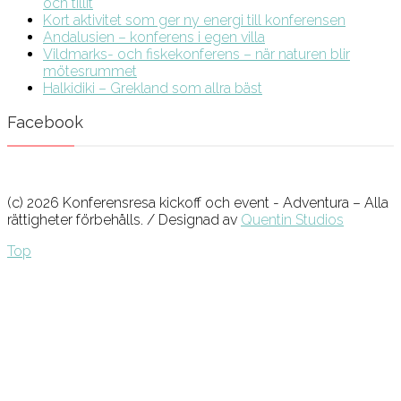
och tillit
Kort aktivitet som ger ny energi till konferensen
Andalusien – konferens i egen villa
Vildmarks- och fiskekonferens – när naturen blir
mötesrummet
Halkidiki – Grekland som allra bäst
Facebook
(c) 2026 Konferensresa kickoff och event - Adventura – Alla
rättigheter förbehålls. / Designad av
Quentin Studios
Top