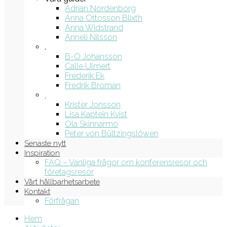
Adrian Nordenborg
Anna Ottosson Blixth
Anna Widstrand
Anneli Nilsson
.
B-O Johansson
Calle Ulmert
Frederik Ek
Fredrik Broman
.
Krister Jonsson
Lisa Kaptein Kvist
Ola Skinnarmo
Peter von Bültzingslöwen
Senaste nytt
Inspiration
FAQ – Vanliga frågor om konferensresor och
företagsresor
Vårt hållbarhetsarbete
Kontakt
Förfrågan
Hem