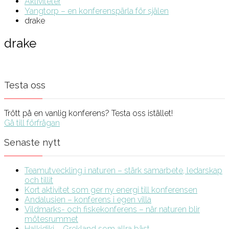
Aktiviteter
Yangtorp – en konferenspärla för själen
drake
drake
Testa oss
Trött på en vanlig konferens? Testa oss istället!
Gå till förfrågan
Senaste nytt
Teamutveckling i naturen – stärk samarbete, ledarskap
och tillit
Kort aktivitet som ger ny energi till konferensen
Andalusien – konferens i egen villa
Vildmarks- och fiskekonferens – när naturen blir
mötesrummet
Halkidiki – Grekland som allra bäst