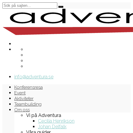
info@adventura.se
Konferensresa
Event
Aktiviteter
Teambuilding
Om oss
Vi på Adventura
Cecilia Henrikson
Johan Delfalk
Våra guider