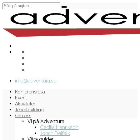
info@adventura.se
Konferensresa
Event
Aktiviteter
Teambuilding
Om oss
Vi på Adventura
Cecilia Henrikson
Johan Delfalk
Våra guider