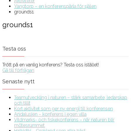
Aktiviteter
Yangtorp – en konferenspärla för själen
grounds1
grounds1
Testa oss
Trött på en vanlig konferens? Testa oss istället!
Gå till förfrågan
Senaste nytt
Teamutveckling i naturen – stärk samarbete, ledarskap
och tillit
Kort aktivitet som ger ny energi till konferensen
Andalusien – konferens i egen villa
Vildmarks- och fiskekonferens – när naturen blir
mötesrummet
Halkidiki – Grekland som allra bäst