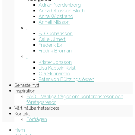
Adrian Nordenborg
Anna Ottosson Blixth
Anna Widstrand
Anneli Nilsson
.
B-O Johansson
Calle Ulmert
Frederik Ek
Fredrik Broman
.
Krister Jonsson
Lisa Kaptein Kvist
Ola Skinnarmo
Peter von Bültzingslöwen
Senaste nytt
Inspiration
FAQ – Vanliga frågor om konferensresor och
företagsresor
Vårt hållbarhetsarbete
Kontakt
Förfrågan
Hem