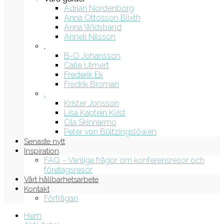
Adrian Nordenborg
Anna Ottosson Blixth
Anna Widstrand
Anneli Nilsson
.
B-O Johansson
Calle Ulmert
Frederik Ek
Fredrik Broman
.
Krister Jonsson
Lisa Kaptein Kvist
Ola Skinnarmo
Peter von Bültzingslöwen
Senaste nytt
Inspiration
FAQ – Vanliga frågor om konferensresor och
företagsresor
Vårt hållbarhetsarbete
Kontakt
Förfrågan
Hem