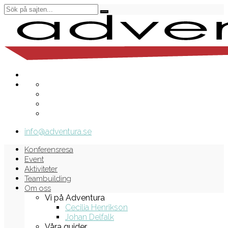
info@adventura.se
Konferensresa
Event
Aktiviteter
Teambuilding
Om oss
Vi på Adventura
Cecilia Henrikson
Johan Delfalk
Våra guider