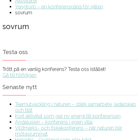
Aktiviteter
Yangtorp – en konferenspärla för själen
sovrum
sovrum
Testa oss
Trött på en vanlig konferens? Testa oss istället!
Gå till förfrågan
Senaste nytt
Teamutveckling i naturen – stärk samarbete, ledarskap
och tillit
Kort aktivitet som ger ny energi till konferensen
Andalusien – konferens i egen villa
Vildmarks- och fiskekonferens – när naturen blir
mötesrummet
Halkidiki – Grekland som allra bäst