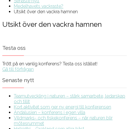
Senaste nytt
Medelhavets vackraste?
Utsikt över den vackra hamnen
Utsikt över den vackra hamnen
Testa oss
Trött på en vanlig konferens? Testa oss istället!
Gå till förfrågan
Senaste nytt
Teamutveckling i naturen – stärk samarbete, ledarskap
och tillit
Kort aktivitet som ger ny energi till konferensen
Andalusien – konferens i egen villa
Vildmarks- och fiskekonferens – när naturen blir
mötesrummet
Halkidiki – Grekland som allra bäst