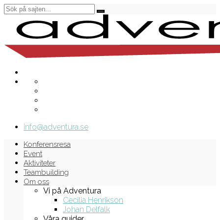
info@adventura.se
Konferensresa
Event
Aktiviteter
Teambuilding
Om oss
Vi på Adventura
Cecilia Henrikson
Johan Delfalk
Våra guider