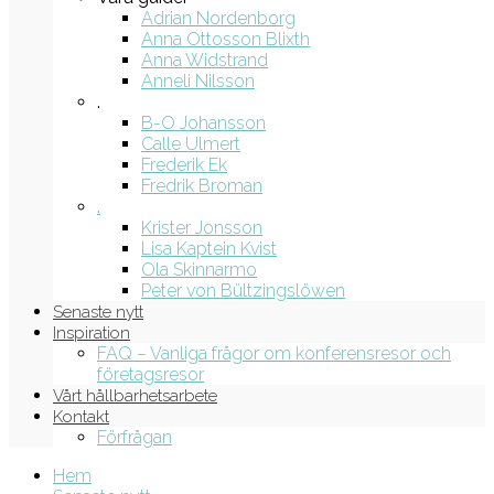
Adrian Nordenborg
Anna Ottosson Blixth
Anna Widstrand
Anneli Nilsson
.
B-O Johansson
Calle Ulmert
Frederik Ek
Fredrik Broman
.
Krister Jonsson
Lisa Kaptein Kvist
Ola Skinnarmo
Peter von Bültzingslöwen
Senaste nytt
Inspiration
FAQ – Vanliga frågor om konferensresor och
företagsresor
Vårt hållbarhetsarbete
Kontakt
Förfrågan
Hem