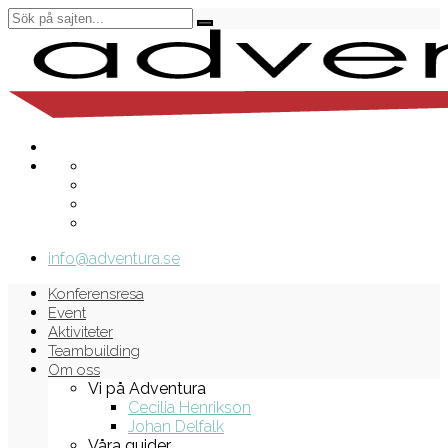
info@adventura.se
Konferensresa
Event
Aktiviteter
Teambuilding
Om oss
Vi på Adventura
Cecilia Henrikson
Johan Delfalk
Våra guider