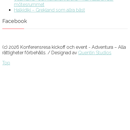
mötesrummet
Halkidiki – Grekland som allra bäst
Facebook
(c) 2026 Konferensresa kickoff och event - Adventura – Alla
rättigheter förbehålls. / Designad av
Quentin Studios
Top