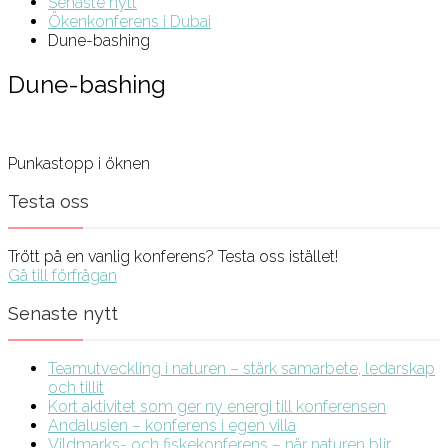
Senaste nytt
Ökenkonferens i Dubai
Dune-bashing
Dune-bashing
Punkastopp i öknen
Testa oss
Trött på en vanlig konferens? Testa oss istället!
Gå till förfrågan
Senaste nytt
Teamutveckling i naturen – stärk samarbete, ledarskap
och tillit
Kort aktivitet som ger ny energi till konferensen
Andalusien – konferens i egen villa
Vildmarks- och fiskekonferens – när naturen blir