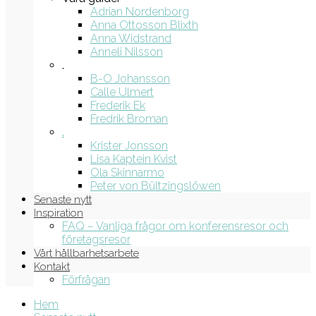
Adrian Nordenborg
Anna Ottosson Blixth
Anna Widstrand
Anneli Nilsson
.
B-O Johansson
Calle Ulmert
Frederik Ek
Fredrik Broman
.
Krister Jonsson
Lisa Kaptein Kvist
Ola Skinnarmo
Peter von Bültzingslöwen
Senaste nytt
Inspiration
FAQ – Vanliga frågor om konferensresor och
företagsresor
Vårt hållbarhetsarbete
Kontakt
Förfrågan
Hem