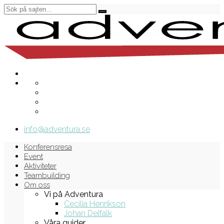
info@adventura.se
Konferensresa
Event
Aktiviteter
Teambuilding
Om oss
Vi på Adventura
Cecilia Henrikson
Johan Delfalk
Våra guider