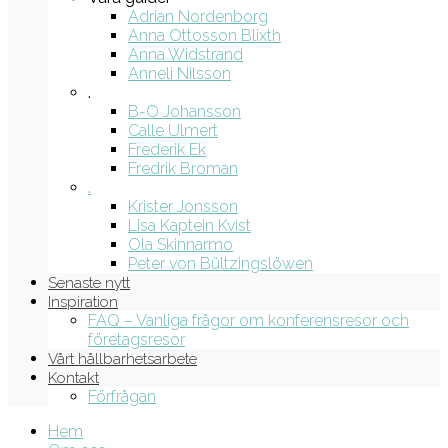
Adrian Nordenborg
Anna Ottosson Blixth
Anna Widstrand
Anneli Nilsson
.
B-O Johansson
Calle Ulmert
Frederik Ek
Fredrik Broman
.
Krister Jonsson
Lisa Kaptein Kvist
Ola Skinnarmo
Peter von Bültzingslöwen
Senaste nytt
Inspiration
FAQ – Vanliga frågor om konferensresor och
företagsresor
Vårt hållbarhetsarbete
Kontakt
Förfrågan
Hem