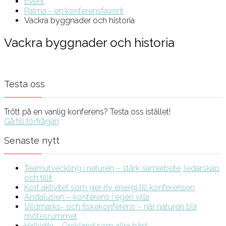
Event
Palma - en konferensfavorit
Vackra byggnader och historia
Vackra byggnader och historia
Testa oss
Trött på en vanlig konferens? Testa oss istället!
Gå till förfrågan
Senaste nytt
Teamutveckling i naturen – stärk samarbete, ledarskap
och tillit
Kort aktivitet som ger ny energi till konferensen
Andalusien – konferens i egen villa
Vildmarks- och fiskekonferens – när naturen blir
mötesrummet
Halkidiki – Grekland som allra bäst