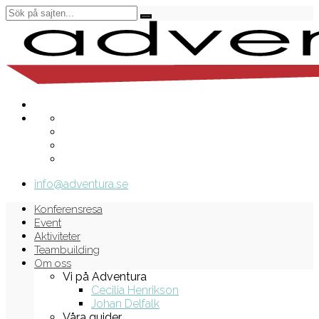
info@adventura.se
Konferensresa
Event
Aktiviteter
Teambuilding
Om oss
Vi på Adventura
Cecilia Henrikson
Johan Delfalk
Våra guider