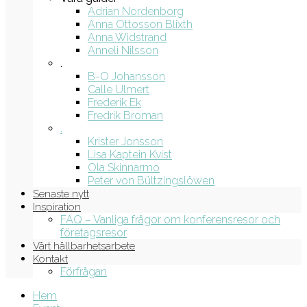
Adrian Nordenborg
Anna Ottosson Blixth
Anna Widstrand
Anneli Nilsson
.
B-O Johansson
Calle Ulmert
Frederik Ek
Fredrik Broman
.
Krister Jonsson
Lisa Kaptein Kvist
Ola Skinnarmo
Peter von Bültzingslöwen
Senaste nytt
Inspiration
FAQ – Vanliga frågor om konferensresor och
företagsresor
Vårt hållbarhetsarbete
Kontakt
Förfrågan
Hem