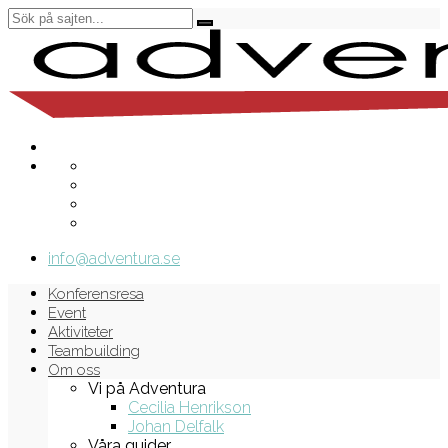
info@adventura.se
Konferensresa
Event
Aktiviteter
Teambuilding
Om oss
Vi på Adventura
Cecilia Henrikson
Johan Delfalk
Våra guider