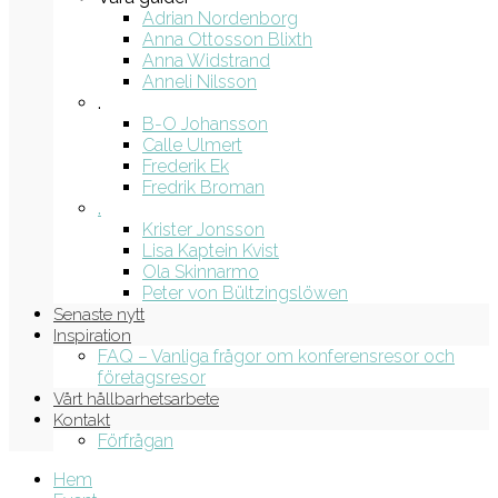
Adrian Nordenborg
Anna Ottosson Blixth
Anna Widstrand
Anneli Nilsson
.
B-O Johansson
Calle Ulmert
Frederik Ek
Fredrik Broman
.
Krister Jonsson
Lisa Kaptein Kvist
Ola Skinnarmo
Peter von Bültzingslöwen
Senaste nytt
Inspiration
FAQ – Vanliga frågor om konferensresor och
företagsresor
Vårt hållbarhetsarbete
Kontakt
Förfrågan
Hem