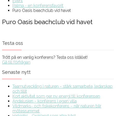
Event
Palma - en konferensfavorit
Puro Oasis beachclub vid havet
Puro Oasis beachclub vid havet
Testa oss
Trött på en vanlig konferens? Testa oss istället!
Gå till förfrågan
Senaste nytt
Teamutveckling i naturen – stärk samarbete, ledarskap
och tillit
Kort aktivitet som ger ny energi till konferensen
Andalusien – konferens i egen villa
Vildmarks- och fiskekonferens – när naturen blir
mötesrummet
Halkidiki – Grekland som allra bäst