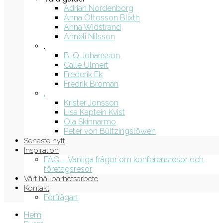
Adrian Nordenborg
Anna Ottosson Blixth
Anna Widstrand
Anneli Nilsson
.
B-O Johansson
Calle Ulmert
Frederik Ek
Fredrik Broman
.
Krister Jonsson
Lisa Kaptein Kvist
Ola Skinnarmo
Peter von Bültzingslöwen
Senaste nytt
Inspiration
FAQ – Vanliga frågor om konferensresor och
företagsresor
Vårt hållbarhetsarbete
Kontakt
Förfrågan
Hem