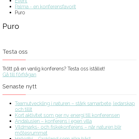
Event
Palma - en konferensfavorit
Puro
Puro
Testa oss
Trött på en vanlig konferens? Testa oss istället!
Gå till förfrågan
Senaste nytt
Teamutveckling i naturen – stärk samarbete, ledarskap
och tillit
Kort aktivitet som ger ny energi till konferensen
Andalusien – konferens i egen villa
Vildmarks- och fiskekonferens – när naturen blir
mötesrummet
Halkidiki – Grekland som allra bäst