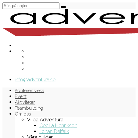
info@adventura.se
Konferensresa
Event
Aktiviteter
Teambuilding
Om oss
Vi på Adventura
Cecilia Henrikson
Johan Delfalk
Våra guider