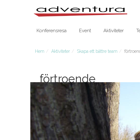
Konferensresa
Event
Aktiviteter
T
Hem
Aktiviteter
Skapa ett bättre team
förtroen
förtroende