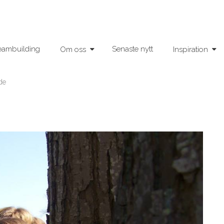
eambuilding
Senaste nytt
Om oss
Inspiration
de