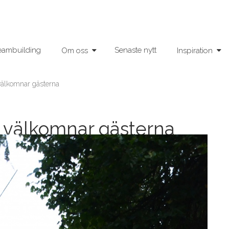
eambuilding
Senaste nytt
Om oss
Inspiration
 välkomnar gästerna
na välkomnar gästerna