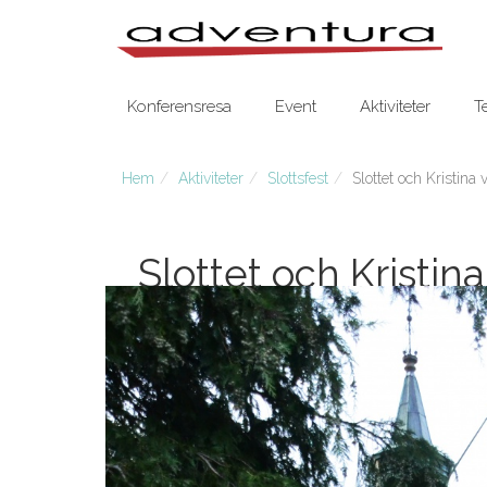
Konferensresa
Event
Aktiviteter
T
Hem
Aktiviteter
Slottsfest
Slottet och Kristina
Slottet och Kristi