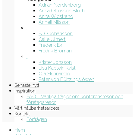
Adrian Nordenborg
Anna Ottosson Blixth
Anna Widstrand
Anneli Nilsson
.
B-O Johansson
Calle Ulmert
Frederik Ek
Fredrik Broman
.
Krister Jonsson
Lisa Kaptein Kvist
Ola Skinnarmo
Peter von Bültzingslöwen
Senaste nytt
Inspiration
FAQ – Vanliga frågor om konferensresor och
företagsresor
Vårt hållbarhetsarbete
Kontakt
Förfrågan
Hem