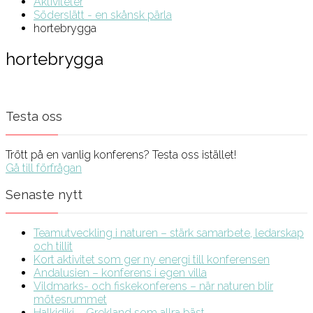
Aktiviteter
Söderslätt - en skånsk pärla
hortebrygga
hortebrygga
Testa oss
Trött på en vanlig konferens? Testa oss istället!
Gå till förfrågan
Senaste nytt
Teamutveckling i naturen – stärk samarbete, ledarskap
och tillit
Kort aktivitet som ger ny energi till konferensen
Andalusien – konferens i egen villa
Vildmarks- och fiskekonferens – när naturen blir
mötesrummet
Halkidiki – Grekland som allra bäst