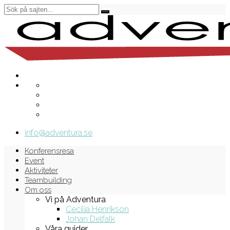
info@adventura.se
Konferensresa
Event
Aktiviteter
Teambuilding
Om oss
Vi på Adventura
Cecilia Henrikson
Johan Delfalk
Våra guider