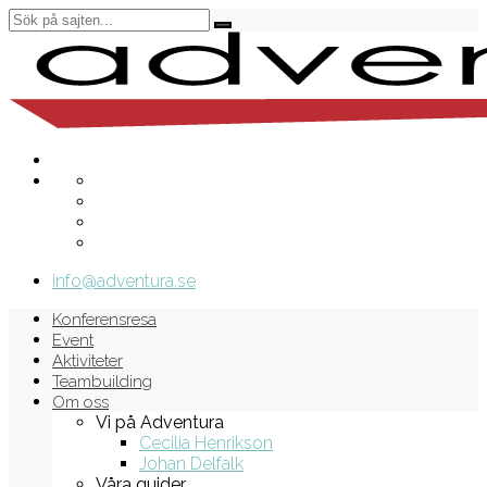
info@adventura.se
Konferensresa
Event
Aktiviteter
Teambuilding
Om oss
Vi på Adventura
Cecilia Henrikson
Johan Delfalk
Våra guider