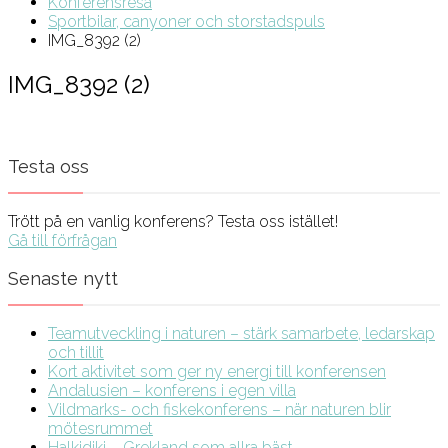
Konferensresa
Sportbilar, canyoner och storstadspuls
IMG_8392 (2)
IMG_8392 (2)
Testa oss
Trött på en vanlig konferens? Testa oss istället!
Gå till förfrågan
Senaste nytt
Teamutveckling i naturen – stärk samarbete, ledarskap
och tillit
Kort aktivitet som ger ny energi till konferensen
Andalusien – konferens i egen villa
Vildmarks- och fiskekonferens – när naturen blir
mötesrummet
Halkidiki – Grekland som allra bäst