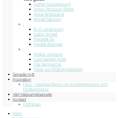
Adrian Nordenborg
Anna Ottosson Blixth
Anna Widstrand
Anneli Nilsson
.
B-O Johansson
Calle Ulmert
Frederik Ek
Fredrik Broman
.
Krister Jonsson
Lisa Kaptein Kvist
Ola Skinnarmo
Peter von Bültzingslöwen
Senaste nytt
Inspiration
FAQ – Vanliga frågor om konferensresor och
företagsresor
Vårt hållbarhetsarbete
Kontakt
Förfrågan
Hem