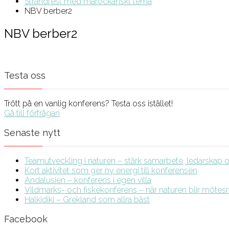
Strandfest med marockanskt tema
NBV berber2
NBV berber2
Testa oss
Trött på en vanlig konferens? Testa oss istället!
Gå till förfrågan
Senaste nytt
Teamutveckling i naturen – stärk samarbete, ledarskap och
Kort aktivitet som ger ny energi till konferensen
Andalusien – konferens i egen villa
Vildmarks- och fiskekonferens – när naturen blir möte
Halkidiki – Grekland som allra bäst
Facebook