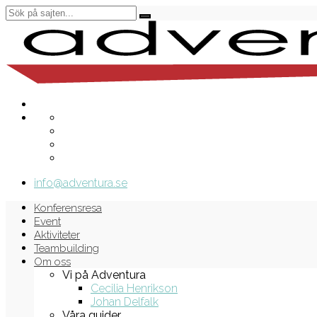
info@adventura.se
Konferensresa
Event
Aktiviteter
Teambuilding
Om oss
Vi på Adventura
Cecilia Henrikson
Johan Delfalk
Våra guider