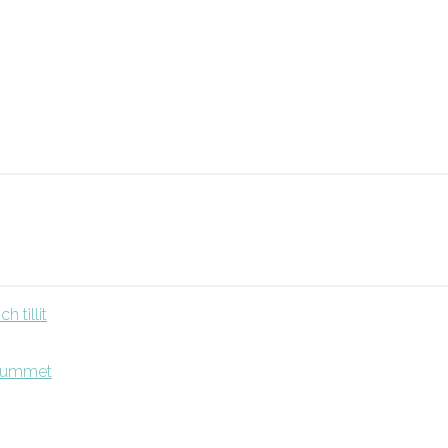
 tillit
srummet