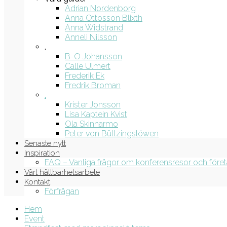
Adrian Nordenborg
Anna Ottosson Blixth
Anna Widstrand
Anneli Nilsson
.
B-O Johansson
Calle Ulmert
Frederik Ek
Fredrik Broman
.
Krister Jonsson
Lisa Kaptein Kvist
Ola Skinnarmo
Peter von Bültzingslöwen
Senaste nytt
Inspiration
FAQ – Vanliga frågor om konferensresor och före
Vårt hållbarhetsarbete
Kontakt
Förfrågan
Hem
Event