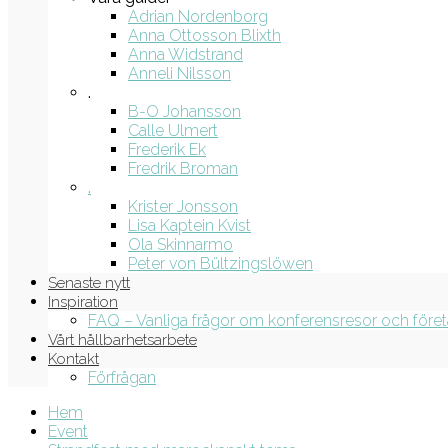
Adrian Nordenborg
Anna Ottosson Blixth
Anna Widstrand
Anneli Nilsson
.
B-O Johansson
Calle Ulmert
Frederik Ek
Fredrik Broman
.
Krister Jonsson
Lisa Kaptein Kvist
Ola Skinnarmo
Peter von Bültzingslöwen
Senaste nytt
Inspiration
FAQ – Vanliga frågor om konferensresor och före
Vårt hållbarhetsarbete
Kontakt
Förfrågan
Hem
Event