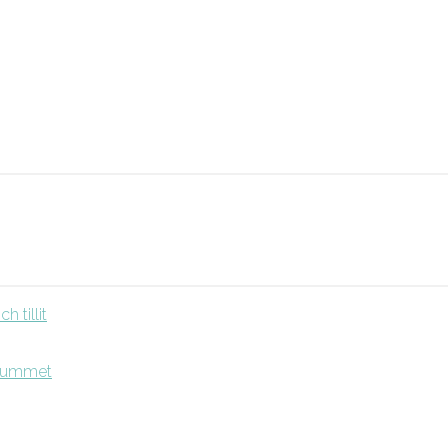
 tillit
srummet