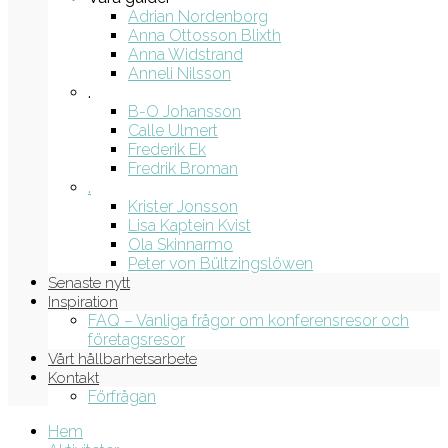
Adrian Nordenborg
Anna Ottosson Blixth
Anna Widstrand
Anneli Nilsson
.
B-O Johansson
Calle Ulmert
Frederik Ek
Fredrik Broman
.
Krister Jonsson
Lisa Kaptein Kvist
Ola Skinnarmo
Peter von Bültzingslöwen
Senaste nytt
Inspiration
FAQ – Vanliga frågor om konferensresor och
företagsresor
Vårt hållbarhetsarbete
Kontakt
Förfrågan
Hem