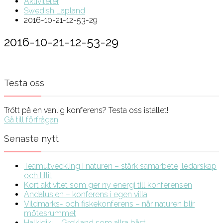
Aktiviteter
Swedish Lapland
2016-10-21-12-53-29
2016-10-21-12-53-29
Testa oss
Trött på en vanlig konferens? Testa oss istället!
Gå till förfrågan
Senaste nytt
Teamutveckling i naturen – stärk samarbete, ledarskap
och tillit
Kort aktivitet som ger ny energi till konferensen
Andalusien – konferens i egen villa
Vildmarks- och fiskekonferens – när naturen blir
mötesrummet
Halkidiki – Grekland som allra bäst