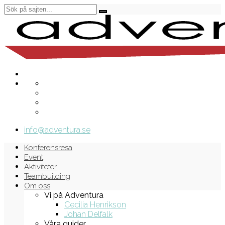
info@adventura.se
Konferensresa
Event
Aktiviteter
Teambuilding
Om oss
Vi på Adventura
Cecilia Henrikson
Johan Delfalk
Våra guider