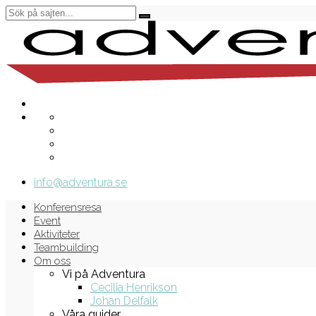
info@adventura.se
Konferensresa
Event
Aktiviteter
Teambuilding
Om oss
Vi på Adventura
Cecilia Henrikson
Johan Delfalk
Våra guider