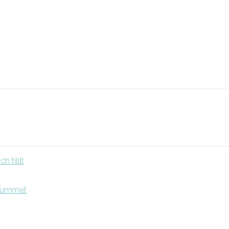
 tillit
srummet