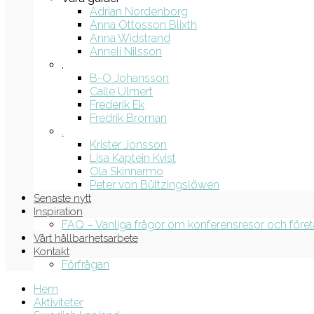
Adrian Nordenborg
Anna Ottosson Blixth
Anna Widstrand
Anneli Nilsson
.
B-O Johansson
Calle Ulmert
Frederik Ek
Fredrik Broman
.
Krister Jonsson
Lisa Kaptein Kvist
Ola Skinnarmo
Peter von Bültzingslöwen
Senaste nytt
Inspiration
FAQ – Vanliga frågor om konferensresor och före
Vårt hållbarhetsarbete
Kontakt
Förfrågan
Hem
Aktiviteter