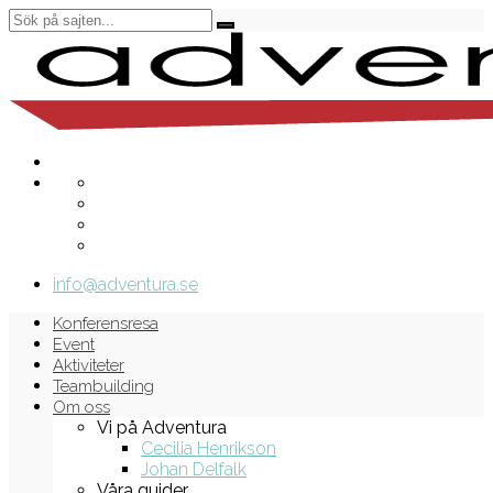
info@adventura.se
Konferensresa
Event
Aktiviteter
Teambuilding
Om oss
Vi på Adventura
Cecilia Henrikson
Johan Delfalk
Våra guider