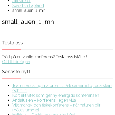
Aktiviteter
Swedish Lapland
small_auen_1_mh
small_auen_1_mh
Testa oss
Trött på en vanlig konferens? Testa oss istället!
Gå till förfrågan
Senaste nytt
Teamutveckling i naturen – stärk samarbete, ledarskap
och tillit
Kort aktivitet som ger ny energi till konferensen
Andalusien – konferens i egen villa
Vildmarks- och fiskekonferens – när naturen blir
mötesrummet
Halkidiki – Grekland som allra bäst