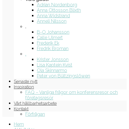
Adrian Nordenborg
Anna Ottosson Blixth
Anna Widstrand
Anneli Nilsson
.
B-O Johansson
Calle Ulmert
Frederik Ek
Fredrik Broman
.
Krister Jonsson
Lisa Kaptein Kvist
Ola Skinnarmo
Peter von Bültzingslöwen
Senaste nytt
Inspiration
FAQ – Vanliga frågor om konferensresor och
företagsresor
Vårt hållbarhetsarbete
Kontakt
Förfrågan
Hem