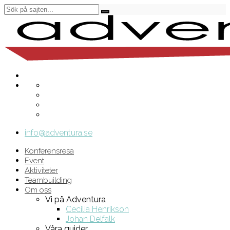
info@adventura.se
Konferensresa
Event
Aktiviteter
Teambuilding
Om oss
Vi på Adventura
Cecilia Henrikson
Johan Delfalk
Våra guider