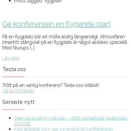
Posts tagged "flygplan"
Ge konferensen en flygande start
På en flygplats blir ert möte aldrig långrandigt. Atmosfären
innanför stängslet på en flygplats är något alldeles speciellt.
Med Sturups […]
Läs mer
Testa oss
Trött på en vanlig konferens? Testa oss istället!
Gå till förfrågan
Senaste nytt
Teamutveckling i naturen – stärk samarbete, ledarskap
och tillit
Kort aktivitet som ger ny energi till konferensen