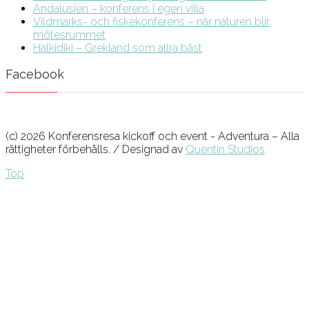
Andalusien – konferens i egen villa
Vildmarks- och fiskekonferens – när naturen blir
mötesrummet
Halkidiki – Grekland som allra bäst
Facebook
(c) 2026 Konferensresa kickoff och event - Adventura – Alla
rättigheter förbehålls. / Designad av
Quentin Studios
Top