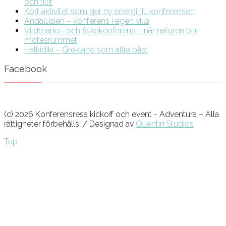
och tillit
Kort aktivitet som ger ny energi till konferensen
Andalusien – konferens i egen villa
Vildmarks- och fiskekonferens – när naturen blir
mötesrummet
Halkidiki – Grekland som allra bäst
Facebook
(c) 2026 Konferensresa kickoff och event - Adventura – Alla
rättigheter förbehålls. / Designad av
Quentin Studios
Top