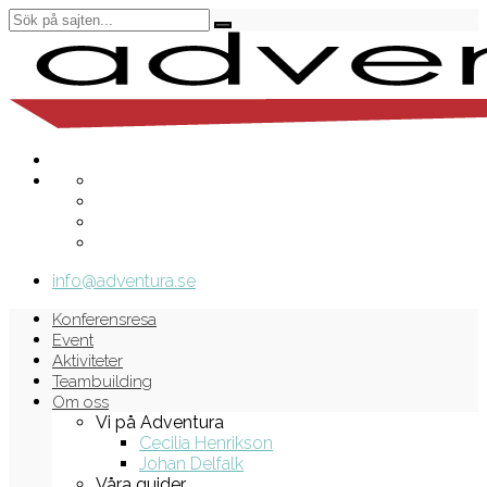
info@adventura.se
Konferensresa
Event
Aktiviteter
Teambuilding
Om oss
Vi på Adventura
Cecilia Henrikson
Johan Delfalk
Våra guider