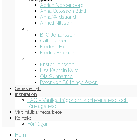
Adrian Nordenborg
Anna Ottosson Blixth
Anna Widstrand
Anneli Nilsson
.
B-O Johansson
Calle Ulmert
Frederik Ek
Fredrik Broman
.
Krister Jonsson
Lisa Kaptein Kvist
Ola Skinnarmo
Peter von Bültzingslöwen
Senaste nytt
Inspiration
FAQ – Vanliga frågor om konferensresor och
företagsresor
Vårt hållbarhetsarbete
Kontakt
Förfrågan
Hem