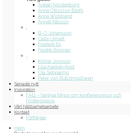
Adrian Nordenborg
Anna Ottosson Blixth
Anna Widstrand
Anneli Nilsson
.
B-O Johansson
Calle Ulmert
Frederik Ek
Fredrik Broman
.
Krister Jonsson
Lisa Kaptein Kvist
Ola Skinnarmo
Peter von Bültzingslöwen
Senaste nytt
Inspiration
FAQ – Vanliga frågor om konferensresor och
företagsresor
Vårt hållbarhetsarbete
Kontakt
Förfrågan
Hem