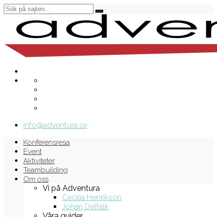
info@adventura.se
Konferensresa
Event
Aktiviteter
Teambuilding
Om oss
Vi på Adventura
Cecilia Henrikson
Johan Delfalk
Våra guider