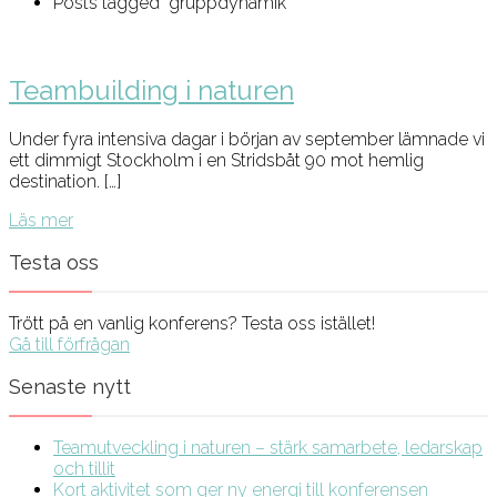
Posts tagged "gruppdynamik"
Teambuilding i naturen
Under fyra intensiva dagar i början av september lämnade vi
ett dimmigt Stockholm i en Stridsbåt 90 mot hemlig
destination. […]
Läs mer
Testa oss
Trött på en vanlig konferens? Testa oss istället!
Gå till förfrågan
Senaste nytt
Teamutveckling i naturen – stärk samarbete, ledarskap
och tillit
Kort aktivitet som ger ny energi till konferensen