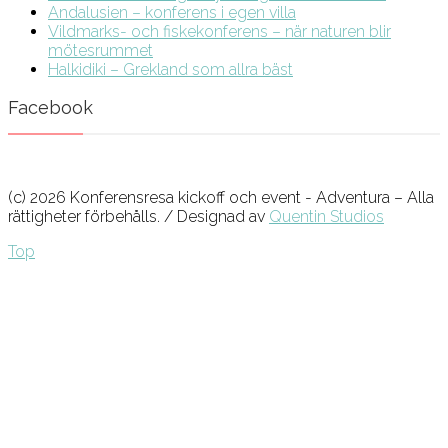
Andalusien – konferens i egen villa
Vildmarks- och fiskekonferens – när naturen blir
mötesrummet
Halkidiki – Grekland som allra bäst
Facebook
(c) 2026 Konferensresa kickoff och event - Adventura – Alla
rättigheter förbehålls. / Designad av
Quentin Studios
Top