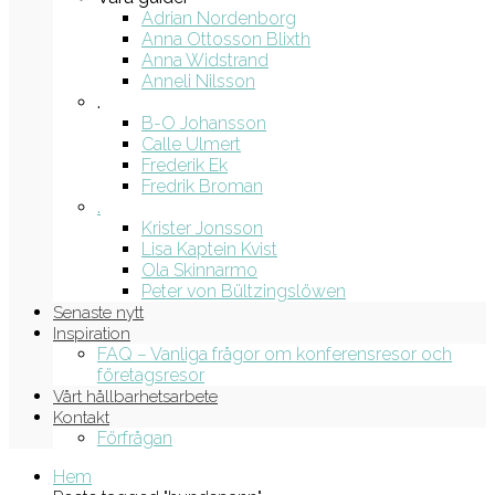
Adrian Nordenborg
Anna Ottosson Blixth
Anna Widstrand
Anneli Nilsson
.
B-O Johansson
Calle Ulmert
Frederik Ek
Fredrik Broman
.
Krister Jonsson
Lisa Kaptein Kvist
Ola Skinnarmo
Peter von Bültzingslöwen
Senaste nytt
Inspiration
FAQ – Vanliga frågor om konferensresor och
företagsresor
Vårt hållbarhetsarbete
Kontakt
Förfrågan
Hem