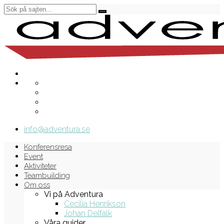
info@adventura.se
Konferensresa
Event
Aktiviteter
Teambuilding
Om oss
Vi på Adventura
Cecilia Henrikson
Johan Delfalk
Våra guider