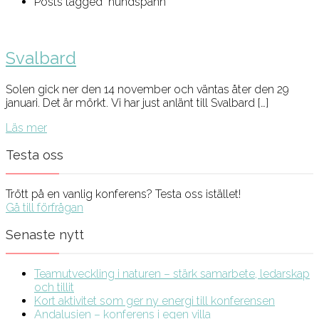
Posts tagged "hundspann"
Svalbard
Solen gick ner den 14 november och väntas åter den 29
januari. Det är mörkt. Vi har just anlänt till Svalbard […]
Läs mer
Testa oss
Trött på en vanlig konferens? Testa oss istället!
Gå till förfrågan
Senaste nytt
Teamutveckling i naturen – stärk samarbete, ledarskap
och tillit
Kort aktivitet som ger ny energi till konferensen
Andalusien – konferens i egen villa