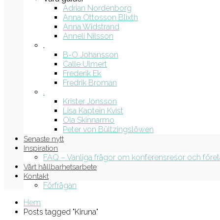
Adrian Nordenborg
Anna Ottosson Blixth
Anna Widstrand
Anneli Nilsson
.
B-O Johansson
Calle Ulmert
Frederik Ek
Fredrik Broman
.
Krister Jonsson
Lisa Kaptein Kvist
Ola Skinnarmo
Peter von Bültzingslöwen
Senaste nytt
Inspiration
FAQ – Vanliga frågor om konferensresor och före
Vårt hållbarhetsarbete
Kontakt
Förfrågan
Hem
Posts tagged "Kiruna"