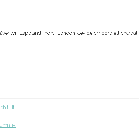
äventyr i Lappland i norr. I London klev de ombord ett chartrat 
 tillit
srummet