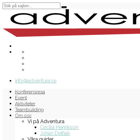
info@adventura.se
Konferensresa
Event
Aktiviteter
Teambuilding
Om oss
Vi på Adventura
Cecilia Henrikson
Johan Delfalk
Våra guider