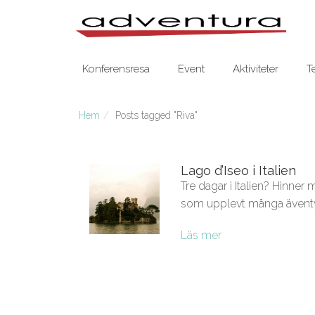
Konferensresa
Event
Aktiviteter
T
Hem
Posts tagged "Riva"
Lago d’Iseo i Italien
Tre dagar i Italien? Hinner
som upplevt många äventy
Läs mer