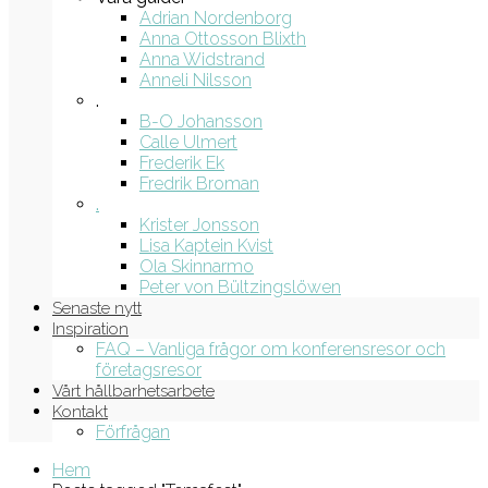
Adrian Nordenborg
Anna Ottosson Blixth
Anna Widstrand
Anneli Nilsson
.
B-O Johansson
Calle Ulmert
Frederik Ek
Fredrik Broman
.
Krister Jonsson
Lisa Kaptein Kvist
Ola Skinnarmo
Peter von Bültzingslöwen
Senaste nytt
Inspiration
FAQ – Vanliga frågor om konferensresor och
företagsresor
Vårt hållbarhetsarbete
Kontakt
Förfrågan
Hem