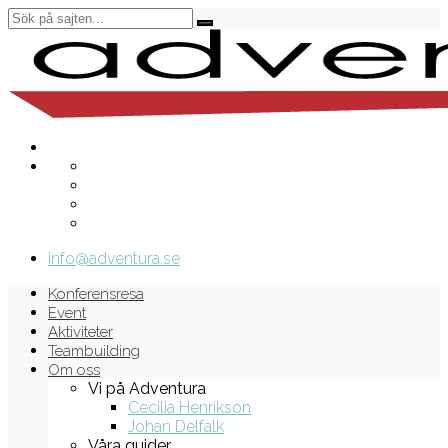
info@adventura.se
Konferensresa
Event
Aktiviteter
Teambuilding
Om oss
Vi på Adventura
Cecilia Henrikson
Johan Delfalk
Våra guider