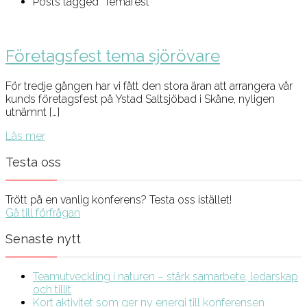
Posts tagged "Temafest"
Företagsfest tema sjörövare
För tredje gången har vi fått den stora äran att arrangera vår
kunds företagsfest på Ystad Saltsjöbad i Skåne, nyligen
utnämnt […]
Läs mer
Testa oss
Trött på en vanlig konferens? Testa oss istället!
Gå till förfrågan
Senaste nytt
Teamutveckling i naturen – stärk samarbete, ledarskap
och tillit
Kort aktivitet som ger ny energi till konferensen