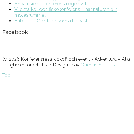
Andalusien – konferens i egen villa
Vildmarks- och fiskekonferens – när naturen blir
mötesrummet
Halkidiki – Grekland som allra bäst
Facebook
(c) 2026 Konferensresa kickoff och event - Adventura – Alla
rättigheter förbehålls. / Designad av
Quentin Studios
Top