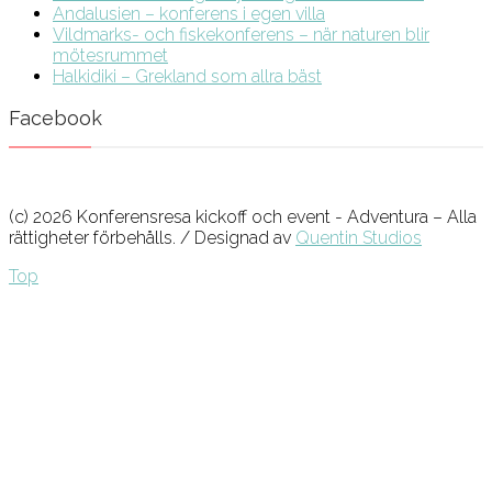
Andalusien – konferens i egen villa
Vildmarks- och fiskekonferens – när naturen blir
mötesrummet
Halkidiki – Grekland som allra bäst
Facebook
(c) 2026 Konferensresa kickoff och event - Adventura – Alla
rättigheter förbehålls. / Designad av
Quentin Studios
Top