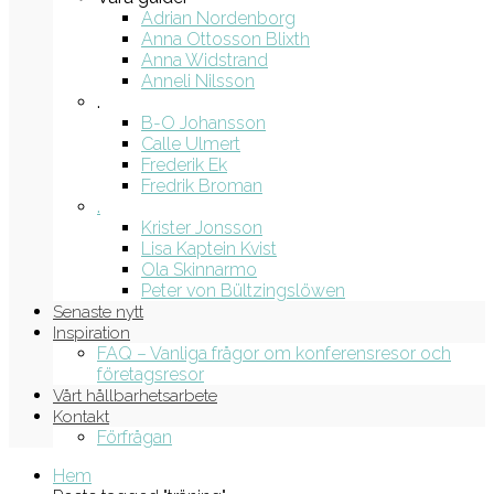
Adrian Nordenborg
Anna Ottosson Blixth
Anna Widstrand
Anneli Nilsson
.
B-O Johansson
Calle Ulmert
Frederik Ek
Fredrik Broman
.
Krister Jonsson
Lisa Kaptein Kvist
Ola Skinnarmo
Peter von Bültzingslöwen
Senaste nytt
Inspiration
FAQ – Vanliga frågor om konferensresor och
företagsresor
Vårt hållbarhetsarbete
Kontakt
Förfrågan
Hem