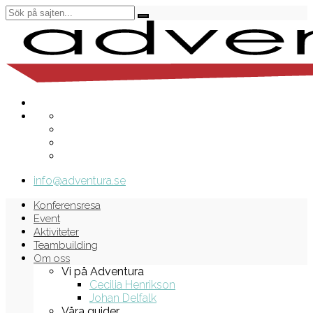
info@adventura.se
Konferensresa
Event
Aktiviteter
Teambuilding
Om oss
Vi på Adventura
Cecilia Henrikson
Johan Delfalk
Våra guider