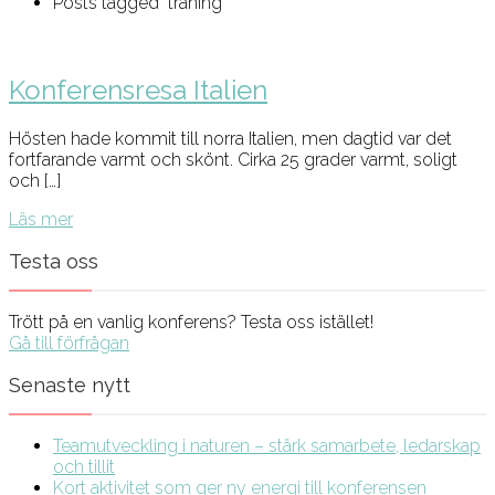
Posts tagged "träning"
Konferensresa Italien
Hösten hade kommit till norra Italien, men dagtid var det
fortfarande varmt och skönt. Cirka 25 grader varmt, soligt
och […]
Läs mer
Testa oss
Trött på en vanlig konferens? Testa oss istället!
Gå till förfrågan
Senaste nytt
Teamutveckling i naturen – stärk samarbete, ledarskap
och tillit
Kort aktivitet som ger ny energi till konferensen