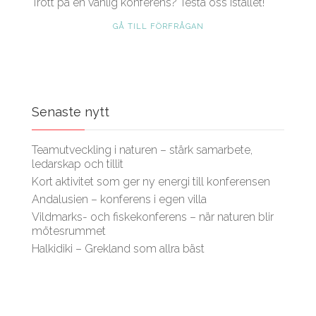
Trött på en vanlig konferens? Testa oss istället!
GÅ TILL FÖRFRÅGAN
Senaste nytt
Teamutveckling i naturen – stärk samarbete,
ledarskap och tillit
Kort aktivitet som ger ny energi till konferensen
Andalusien – konferens i egen villa
Vildmarks- och fiskekonferens – när naturen blir
mötesrummet
Halkidiki – Grekland som allra bäst