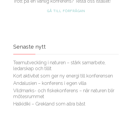
Trött på en vanlig konferens? Testa oss istället!
GÅ TILL FÖRFRÅGAN
Senaste nytt
Teamutveckling i naturen – stärk samarbete,
ledarskap och tillit
Kort aktivitet som ger ny energi till konferensen
Andalusien – konferens i egen villa
Vildmarks- och fiskekonferens – när naturen blir
mötesrummet
Halkidiki – Grekland som allra bäst