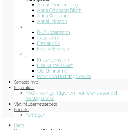
Adrian Nordenborg
Anna Ottosson Blixth
Anna Widstrand
Anneli Nilsson
.
B-O Johansson
Calle Ulmert
Frederik Ek
Fredrik Broman
.
Krister Jonsson
Lisa Kaptein Kvist
Ola Skinnarmo
Peter von Bültzingslöwen
Senaste nytt
Inspiration
FAQ – Vanliga frågor om konferensresor och
företagsresor
Vårt hållbarhetsarbete
Kontakt
Förfrågan
Hem