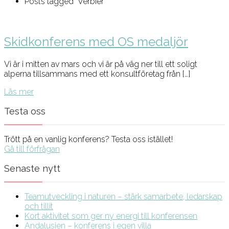
Posts tagged "Verbier"
Skidkonferens med OS medaljör
Vi är i mitten av mars och vi är på väg ner till ett soligt
alperna tillsammans med ett konsultföretag från […]
Läs mer
Testa oss
Trött på en vanlig konferens? Testa oss istället!
Gå till förfrågan
Senaste nytt
Teamutveckling i naturen – stärk samarbete, ledarskap
och tillit
Kort aktivitet som ger ny energi till konferensen
Andalusien – konferens i egen villa