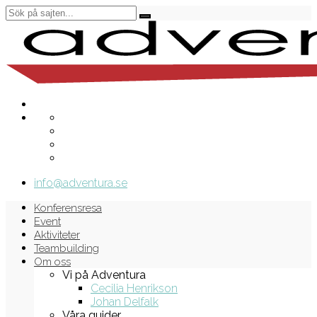
info@adventura.se
Konferensresa
Event
Aktiviteter
Teambuilding
Om oss
Vi på Adventura
Cecilia Henrikson
Johan Delfalk
Våra guider