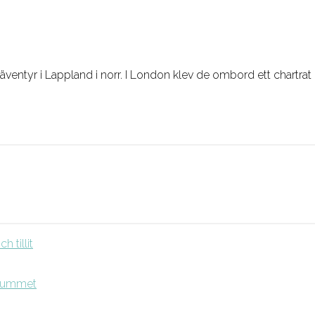
äventyr i Lappland i norr. I London klev de ombord ett chartrat 
 tillit
srummet