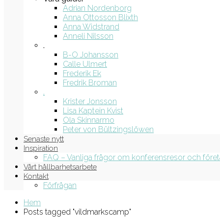
Adrian Nordenborg
Anna Ottosson Blixth
Anna Widstrand
Anneli Nilsson
.
B-O Johansson
Calle Ulmert
Frederik Ek
Fredrik Broman
.
Krister Jonsson
Lisa Kaptein Kvist
Ola Skinnarmo
Peter von Bültzingslöwen
Senaste nytt
Inspiration
FAQ – Vanliga frågor om konferensresor och före
Vårt hållbarhetsarbete
Kontakt
Förfrågan
Hem
Posts tagged "vildmarkscamp"