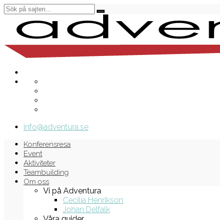
info@adventura.se
Konferensresa
Event
Aktiviteter
Teambuilding
Om oss
Vi på Adventura
Cecilia Henrikson
Johan Delfalk
Våra guider