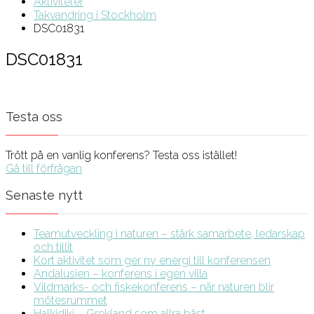
Aktiviteter
Takvandring i Stockholm
DSC01831
DSC01831
Testa oss
Trött på en vanlig konferens? Testa oss istället!
Gå till förfrågan
Senaste nytt
Teamutveckling i naturen – stärk samarbete, ledarskap
och tillit
Kort aktivitet som ger ny energi till konferensen
Andalusien – konferens i egen villa
Vildmarks- och fiskekonferens – när naturen blir
mötesrummet
Halkidiki – Grekland som allra bäst