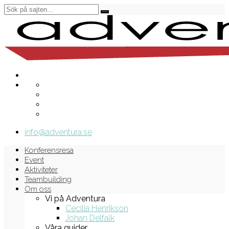
info@adventura.se
Konferensresa
Event
Aktiviteter
Teambuilding
Om oss
Vi på Adventura
Cecilia Henrikson
Johan Delfalk
Våra guider