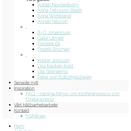
Adrian Nordenborg
Anna Ottosson Blixth
Anna Widstrand
Anneli Nilsson
.
B-O Johansson
Calle Ulmert
Frederik Ek
Fredrik Broman
.
Krister Jonsson
Lisa Kaptein Kvist
Ola Skinnarmo
Peter von Bültzingslöwen
Senaste nytt
Inspiration
FAQ – Vanliga frågor om konferensresor och
företagsresor
Vårt hållbarhetsarbete
Kontakt
Förfrågan
Hem