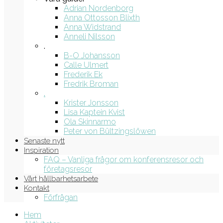
Adrian Nordenborg
Anna Ottosson Blixth
Anna Widstrand
Anneli Nilsson
.
B-O Johansson
Calle Ulmert
Frederik Ek
Fredrik Broman
.
Krister Jonsson
Lisa Kaptein Kvist
Ola Skinnarmo
Peter von Bültzingslöwen
Senaste nytt
Inspiration
FAQ – Vanliga frågor om konferensresor och
företagsresor
Vårt hållbarhetsarbete
Kontakt
Förfrågan
Hem