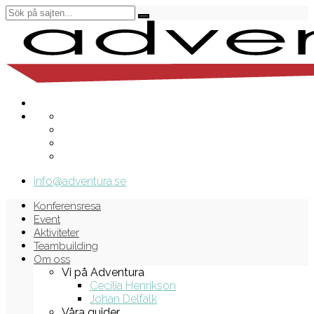
info@adventura.se
Konferensresa
Event
Aktiviteter
Teambuilding
Om oss
Vi på Adventura
Cecilia Henrikson
Johan Delfalk
Våra guider