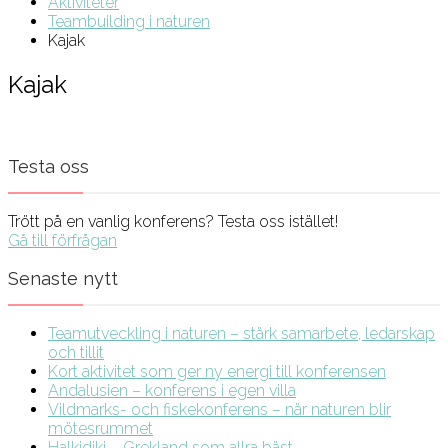
Aktiviteter
Teambuilding i naturen
Kajak
Kajak
Testa oss
Trött på en vanlig konferens? Testa oss istället!
Gå till förfrågan
Senaste nytt
Teamutveckling i naturen – stärk samarbete, ledarskap
och tillit
Kort aktivitet som ger ny energi till konferensen
Andalusien – konferens i egen villa
Vildmarks- och fiskekonferens – när naturen blir
mötesrummet
Halkidiki – Grekland som allra bäst