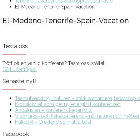
Teneriffa - äventyrens och upplevelsernas ö
El-Medano-Tenerife-Spain-Vacation
El-Medano-Tenerife-Spain-Vacation
Testa oss
Trött på en vanlig konferens? Testa oss istället!
Gå till förfrågan
Senaste nytt
Teamutveckling i naturen – stärk samarbete, ledarskap och
Kort aktivitet som ger ny energi till konferensen
Andalusien – konferens i egen villa
Vildmarks- och fiskekonferens – när naturen blir möte
Halkidiki – Grekland som allra bäst
Facebook