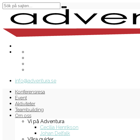
info@adventura.se
Konferensresa
Event
Aktiviteter
Teambuilding
Om oss
Vi på Adventura
Cecilia Henrikson
Johan Delfalk
Våra guider