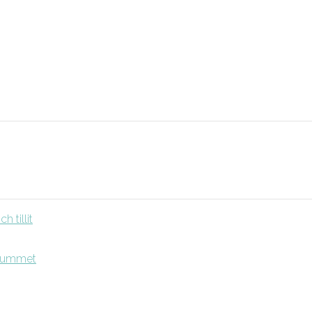
 tillit
srummet