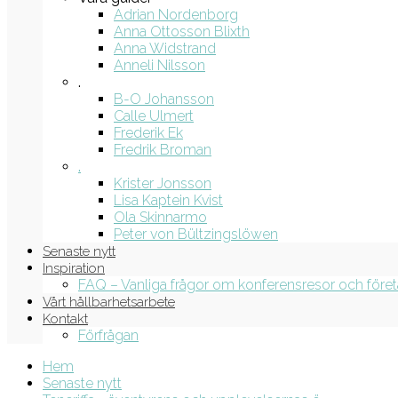
Adrian Nordenborg
Anna Ottosson Blixth
Anna Widstrand
Anneli Nilsson
.
B-O Johansson
Calle Ulmert
Frederik Ek
Fredrik Broman
.
Krister Jonsson
Lisa Kaptein Kvist
Ola Skinnarmo
Peter von Bültzingslöwen
Senaste nytt
Inspiration
FAQ – Vanliga frågor om konferensresor och före
Vårt hållbarhetsarbete
Kontakt
Förfrågan
Hem
Senaste nytt