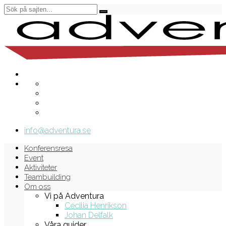
info@adventura.se
Konferensresa
Event
Aktiviteter
Teambuilding
Om oss
Vi på Adventura
Cecilia Henrikson
Johan Delfalk
Våra guider