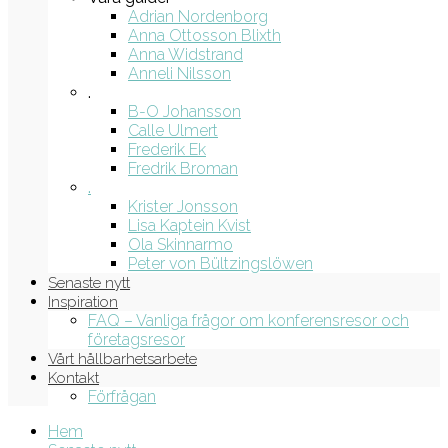
Adrian Nordenborg
Anna Ottosson Blixth
Anna Widstrand
Anneli Nilsson
.
B-O Johansson
Calle Ulmert
Frederik Ek
Fredrik Broman
.
Krister Jonsson
Lisa Kaptein Kvist
Ola Skinnarmo
Peter von Bültzingslöwen
Senaste nytt
Inspiration
FAQ – Vanliga frågor om konferensresor och
företagsresor
Vårt hållbarhetsarbete
Kontakt
Förfrågan
Hem