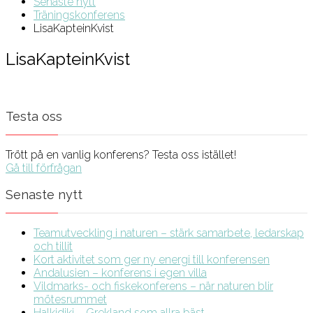
Senaste nytt
Träningskonferens
LisaKapteinKvist
LisaKapteinKvist
Testa oss
Trött på en vanlig konferens? Testa oss istället!
Gå till förfrågan
Senaste nytt
Teamutveckling i naturen – stärk samarbete, ledarskap
och tillit
Kort aktivitet som ger ny energi till konferensen
Andalusien – konferens i egen villa
Vildmarks- och fiskekonferens – när naturen blir
mötesrummet
Halkidiki – Grekland som allra bäst