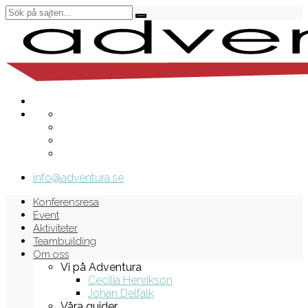
info@adventura.se
Konferensresa
Event
Aktiviteter
Teambuilding
Om oss
Vi på Adventura
Cecilia Henrikson
Johan Delfalk
Våra guider