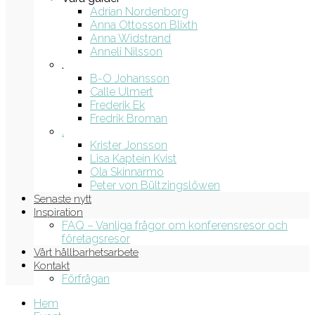
Adrian Nordenborg
Anna Ottosson Blixth
Anna Widstrand
Anneli Nilsson
.
B-O Johansson
Calle Ulmert
Frederik Ek
Fredrik Broman
.
Krister Jonsson
Lisa Kaptein Kvist
Ola Skinnarmo
Peter von Bültzingslöwen
Senaste nytt
Inspiration
FAQ – Vanliga frågor om konferensresor och
företagsresor
Vårt hållbarhetsarbete
Kontakt
Förfrågan
Hem