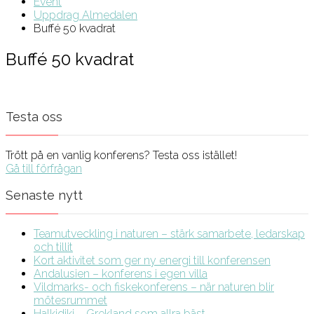
Event
Uppdrag Almedalen
Buffé 50 kvadrat
Buffé 50 kvadrat
Testa oss
Trött på en vanlig konferens? Testa oss istället!
Gå till förfrågan
Senaste nytt
Teamutveckling i naturen – stärk samarbete, ledarskap
och tillit
Kort aktivitet som ger ny energi till konferensen
Andalusien – konferens i egen villa
Vildmarks- och fiskekonferens – när naturen blir
mötesrummet
Halkidiki – Grekland som allra bäst