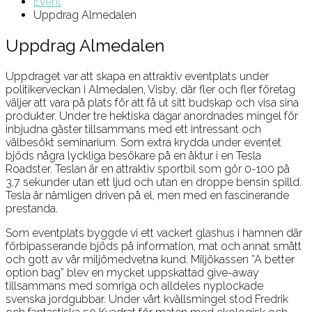
Event
Uppdrag Almedalen
Uppdrag Almedalen
Uppdraget var att skapa en attraktiv eventplats under
politikerveckan i Almedalen, Visby, där fler och fler företag
väljer att vara på plats för att få ut sitt budskap och visa sina
produkter. Under tre hektiska dagar anordnades mingel för
inbjudna gäster tillsammans med ett intressant och
välbesökt seminarium. Som extra krydda under eventet
bjöds några lyckliga besökare på en åktur i en Tesla
Roadster. Teslan är en attraktiv sportbil som gör 0-100 på
3,7 sekunder utan ett ljud och utan en droppe bensin spilld.
Tesla är nämligen driven på el, men med en fascinerande
prestanda.
Som eventplats byggde vi ett vackert glashus i hamnen där
förbipasserande bjöds på information, mat och annat smått
och gott av vår miljömedvetna kund. Miljökassen ”A better
option bag” blev en mycket uppskattad give-away
tillsammans med somriga och alldeles nyplockade
svenska jordgubbar. Under vårt kvällsmingel stod Fredrik