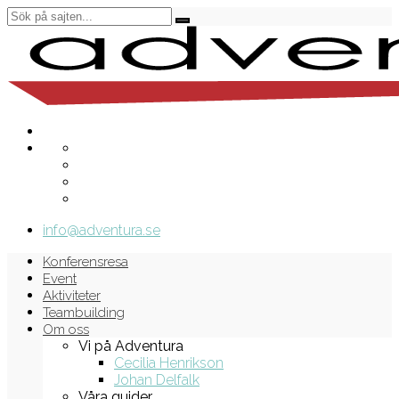
info@adventura.se
Konferensresa
Event
Aktiviteter
Teambuilding
Om oss
Vi på Adventura
Cecilia Henrikson
Johan Delfalk
Våra guider