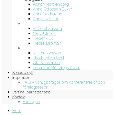
Adrian Nordenborg
Anna Ottosson Blixth
Anna Widstrand
Anneli Nilsson
.
B-O Johansson
Calle Ulmert
Frederik Ek
Fredrik Broman
.
Krister Jonsson
Lisa Kaptein Kvist
Ola Skinnarmo
Peter von Bültzingslöwen
Senaste nytt
Inspiration
FAQ – Vanliga frågor om konferensresor och
företagsresor
Vårt hållbarhetsarbete
Kontakt
Förfrågan
Hem