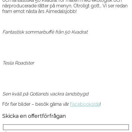
och fantastiska 50 Kvadrat för maten med ekologisk och
närproducerade rätter på menyn. Otroligt gott… Vi ser redan
fram emot nästa års Almedalsjobb!
Fantastisk sommarbuffé från 50 Kvadrat
Tesla Roadster
Sen kväll på Gotlands vackra landsbygd
För fler bilder – besök gärna vår
Facebooksida
!
Skicka en offertförfrågan