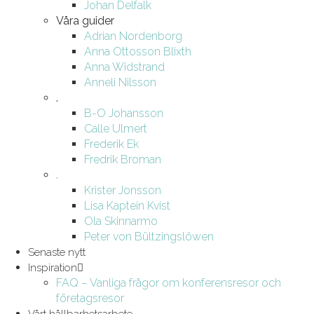
Johan Delfalk
Våra guider
Adrian Nordenborg
Anna Ottosson Blixth
Anna Widstrand
Anneli Nilsson
.
B-O Johansson
Calle Ulmert
Frederik Ek
Fredrik Broman
.
Krister Jonsson
Lisa Kaptein Kvist
Ola Skinnarmo
Peter von Bültzingslöwen
Senaste nytt
Inspiration
FAQ – Vanliga frågor om konferensresor och
företagsresor