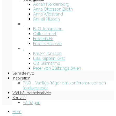
Adrian Nordenborg
Anna Ottosson Blixth
Anna Widstrand
Anneli Nilsson
.
B-O Johansson
Calle Ulmert
Frederik Ek
Fredrik Broman
.
Krister Jonsson
Lisa Kaptein Kvist
Ola Skinnarmo
Peter von Bültzingslöwen
Senaste nytt
Inspiration
FAQ – Vanliga frågor om konferensresor och
företagsresor
Vårt hållbarhetsarbete
Kontakt
Förfrågan
Hem