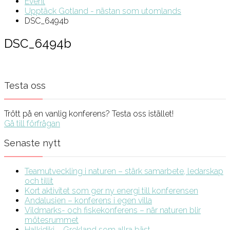
Event
Upptäck Gotland - nästan som utomlands
DSC_6494b
DSC_6494b
Testa oss
Trött på en vanlig konferens? Testa oss istället!
Gå till förfrågan
Senaste nytt
Teamutveckling i naturen – stärk samarbete, ledarskap
och tillit
Kort aktivitet som ger ny energi till konferensen
Andalusien – konferens i egen villa
Vildmarks- och fiskekonferens – när naturen blir
mötesrummet
Halkidiki – Grekland som allra bäst