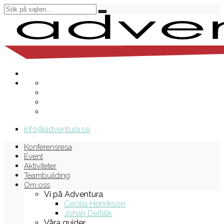
info@adventura.se
Konferensresa
Event
Aktiviteter
Teambuilding
Om oss
Vi på Adventura
Cecilia Henrikson
Johan Delfalk
Våra guider