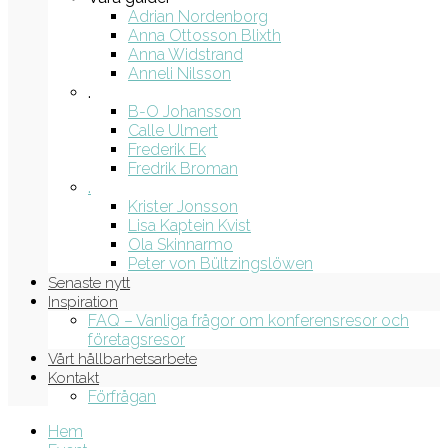
Adrian Nordenborg
Anna Ottosson Blixth
Anna Widstrand
Anneli Nilsson
.
B-O Johansson
Calle Ulmert
Frederik Ek
Fredrik Broman
.
Krister Jonsson
Lisa Kaptein Kvist
Ola Skinnarmo
Peter von Bültzingslöwen
Senaste nytt
Inspiration
FAQ – Vanliga frågor om konferensresor och
företagsresor
Vårt hållbarhetsarbete
Kontakt
Förfrågan
Hem