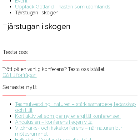
Event
Upptäck Gotland - nästan som utomlands
Tjärstugan i skogen
Tjärstugan i skogen
Testa oss
Trött på en vanlig konferens? Testa oss istället!
Gå till förfrågan
Senaste nytt
Teamutveckling i naturen – stärk samarbete, ledarskap
och tillit
Kort aktivitet som ger ny energi till konferensen
Andalusien – konferens i egen villa
Vildmarks- och fiskekonferens – när naturen blir
mötesrummet
Halkidiki – Grekland som allra bäst