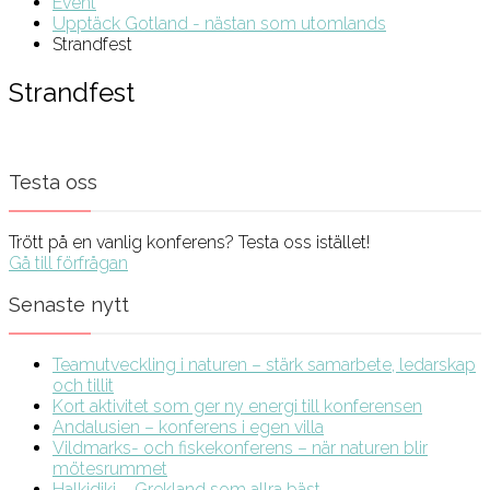
Event
Upptäck Gotland - nästan som utomlands
Strandfest
Strandfest
Testa oss
Trött på en vanlig konferens? Testa oss istället!
Gå till förfrågan
Senaste nytt
Teamutveckling i naturen – stärk samarbete, ledarskap
och tillit
Kort aktivitet som ger ny energi till konferensen
Andalusien – konferens i egen villa
Vildmarks- och fiskekonferens – när naturen blir
mötesrummet
Halkidiki – Grekland som allra bäst