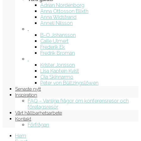
Adrian Nordenborg
Anna Ottosson Blixth
Anna Widstrand
Anneli Nilsson
.
B-O Johansson
Calle Ulmert
Frederik Ek
Fredrik Broman
.
Krister Jonsson
Lisa Kaptein Kvist
Ola Skinnarmo
Peter von Bültzingslöwen
Senaste nytt
Inspiration
FAQ – Vanliga frågor om konferensresor och
företagsresor
Vårt hållbarhetsarbete
Kontakt
Förfrågan
Hem