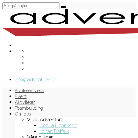
info@adventura.se
Konferensresa
Event
Aktiviteter
Teambuilding
Om oss
Vi på Adventura
Cecilia Henrikson
Johan Delfalk
Våra guider