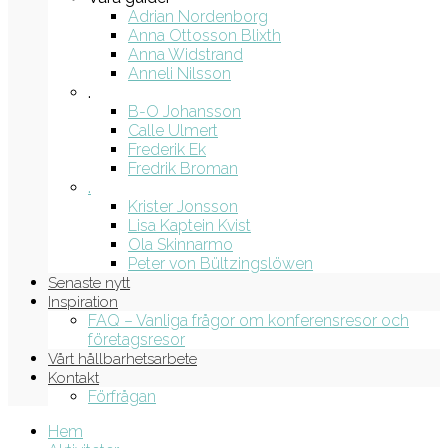
Adrian Nordenborg
Anna Ottosson Blixth
Anna Widstrand
Anneli Nilsson
.
B-O Johansson
Calle Ulmert
Frederik Ek
Fredrik Broman
.
Krister Jonsson
Lisa Kaptein Kvist
Ola Skinnarmo
Peter von Bültzingslöwen
Senaste nytt
Inspiration
FAQ – Vanliga frågor om konferensresor och
företagsresor
Vårt hållbarhetsarbete
Kontakt
Förfrågan
Hem