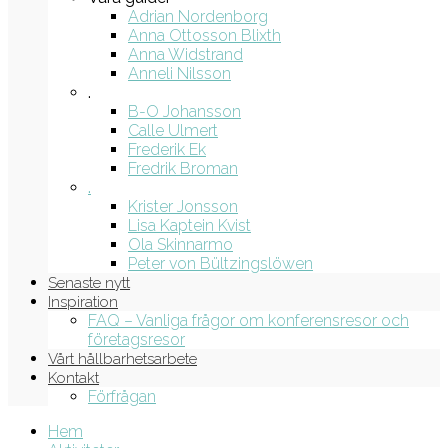
Adrian Nordenborg
Anna Ottosson Blixth
Anna Widstrand
Anneli Nilsson
.
B-O Johansson
Calle Ulmert
Frederik Ek
Fredrik Broman
.
Krister Jonsson
Lisa Kaptein Kvist
Ola Skinnarmo
Peter von Bültzingslöwen
Senaste nytt
Inspiration
FAQ – Vanliga frågor om konferensresor och
företagsresor
Vårt hållbarhetsarbete
Kontakt
Förfrågan
Hem