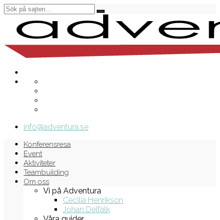
info@adventura.se
Konferensresa
Event
Aktiviteter
Teambuilding
Om oss
Vi på Adventura
Cecilia Henrikson
Johan Delfalk
Våra guider