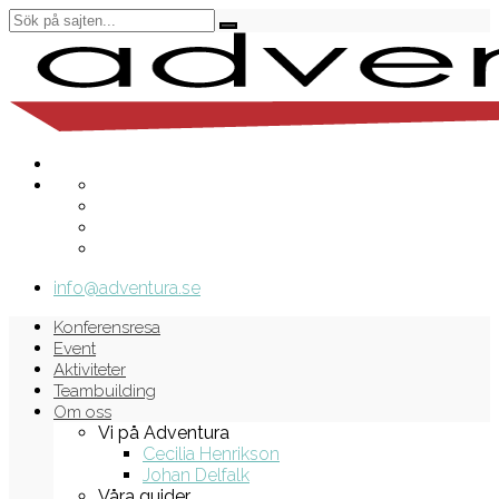
info@adventura.se
Konferensresa
Event
Aktiviteter
Teambuilding
Om oss
Vi på Adventura
Cecilia Henrikson
Johan Delfalk
Våra guider