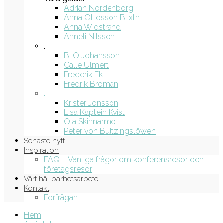
Adrian Nordenborg
Anna Ottosson Blixth
Anna Widstrand
Anneli Nilsson
.
B-O Johansson
Calle Ulmert
Frederik Ek
Fredrik Broman
.
Krister Jonsson
Lisa Kaptein Kvist
Ola Skinnarmo
Peter von Bültzingslöwen
Senaste nytt
Inspiration
FAQ – Vanliga frågor om konferensresor och
företagsresor
Vårt hållbarhetsarbete
Kontakt
Förfrågan
Hem