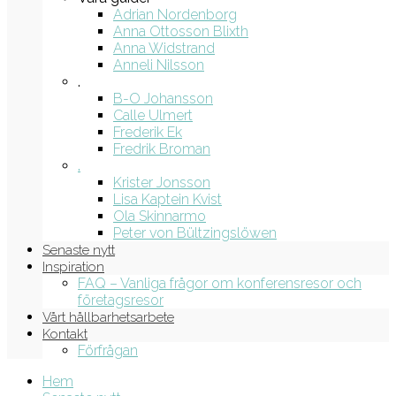
Adrian Nordenborg
Anna Ottosson Blixth
Anna Widstrand
Anneli Nilsson
.
B-O Johansson
Calle Ulmert
Frederik Ek
Fredrik Broman
.
Krister Jonsson
Lisa Kaptein Kvist
Ola Skinnarmo
Peter von Bültzingslöwen
Senaste nytt
Inspiration
FAQ – Vanliga frågor om konferensresor och
företagsresor
Vårt hållbarhetsarbete
Kontakt
Förfrågan
Hem