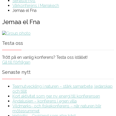
Senaste nytt
Vårkonferens i Marrakech
Jemaa el Fna
Jemaa el Fna
Testa oss
Trött på en vanlig konferens? Testa oss istället!
Gå till förfrågan
Senaste nytt
Teamutveckling i naturen – stärk samarbete, ledarskap
och tillit
Kort aktivitet som ger ny energi till konferensen
Andalusien – konferens i egen villa
Vildmarks- och fiskekonferens – när naturen blir
mötesrummet
Halkidiki – Grekland som allra bäst