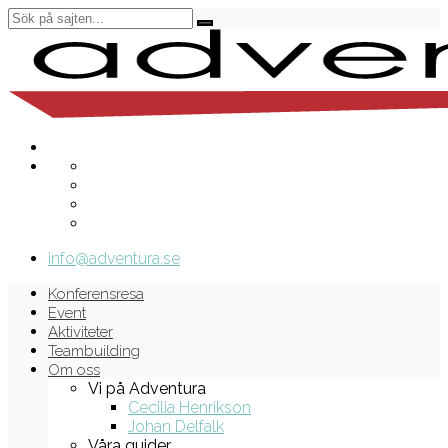
info@adventura.se
Konferensresa
Event
Aktiviteter
Teambuilding
Om oss
Vi på Adventura
Cecilia Henrikson
Johan Delfalk
Våra guider